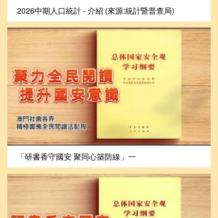
2026中期人口統計 - 介紹 (來源:統計暨普查局)
「研書香守國安 聚同心築防線」一