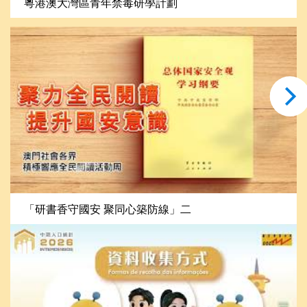
粵港澳大灣區青年禁毒研學計劃
「研書香守國安 聚同心築防線」二