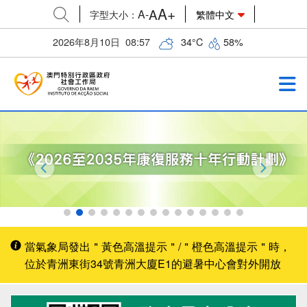
A+
A
A-
字型大小
：
繁體中文
2026年8月10日
08:57
34
°C
58
%
當氣象局發出＂黃色高溫提示＂/＂橙色高溫提示＂時，
位於青洲東街34號青洲大廈E1的避暑中心會對外開放