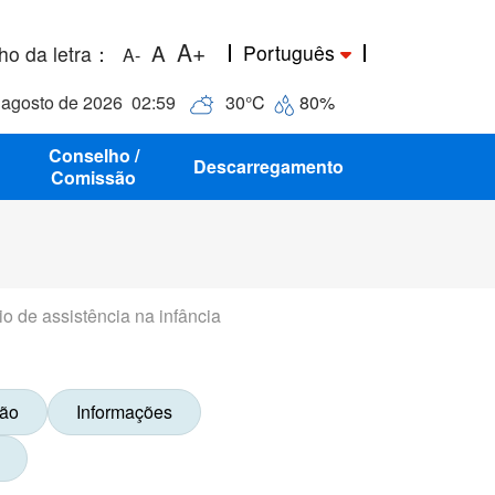
A+
A
Português
o da letra
：
A-
 agosto de 2026
02:59
30
°C
80
%
Conselho /
Descarregamento
Comissão
o de assistência na infância
ção
Informações