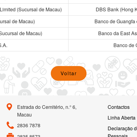
imited (Sucursal de Macau)
DBS Bank (Hong Ko
ursal de Macau)
Banco de Guangfa d
Sucursal de Macau)
Banco da East As
S.A.
Banco de C
Voltar
Estrada do Cemitério, n.° 6,
Contactos
Macau
Linha Aberta
2836 7878
Declaração d
Pessoais
2835 8573