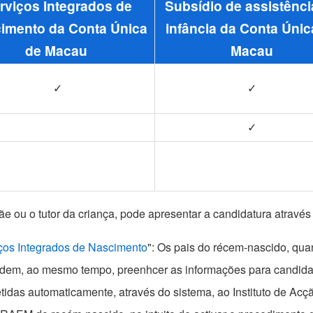
rviços Integrados de
Subsídio de assistênci
imento da Conta Única
infância da Conta Únic
de Macau
Macau
✓
✓
✓
mãe ou o tutor da criança, pode apresentar a candidatura atravé
ços Integrados de Nascimento
": Os pais do récem-nascido, qu
dem, ao mesmo tempo, preenhcer as informações para candidatu
idas automaticamente, através do sistema, ao Instituto de Acçã