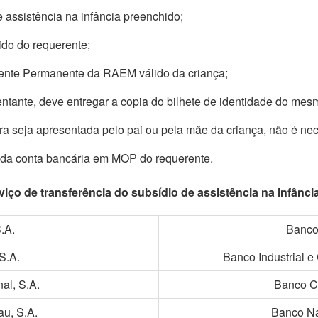
 assistência na infância preenchido;
ido do requerente;
dente Permanente da RAEM válido da criança;
entante, deve entregar a copia do bilhete de identidade do mes
ra seja apresentada pelo pai ou pela mãe da criança, não é nec
 da conta bancária em MOP do requerente.
ço de transferência do subsídio de assistência na infânci
.A.
Banco
S.A.
Banco Industrial e
al, S.A.
Banco C
u, S.A.
Banco Na