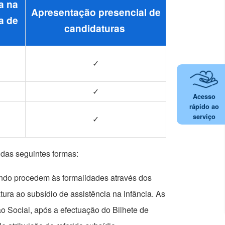
a na
Apresentação presencial de
a de
candidaturas
✓
✓
Acesso
rápido ao
serviço
✓
s das seguintes formas:
ando procedem às formalidades através dos
ra ao subsídio de assistência na infância. As
o Social, após a efectuação do Bilhete de