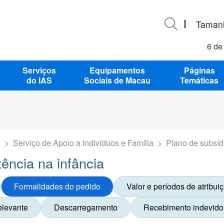
Tamanh
6 de
Serviços
Equipamentos
Páginas
do IAS
Sociais de Macau
Temáticas
S
>
Serviço de Apoio a Indivíduos e Família
>
Plano de subsídi
ência na infância
Formalidades do pedido
Valor e períodos de atribui
elevante
Descarregamento
Recebimento indevido