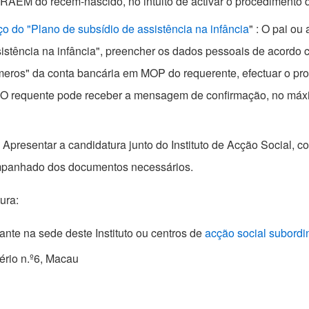
AEM do recém-nascido, no intuito de activar o procedimento de
o do "Plano de subsídio de assistência na infância
" : O pai ou
ssistência na infância", preencher os dados pessoais de acord
meros" da conta bancária em MOP do requerente, efectuar o pr
. O requente pode receber a mensagem de confirmação, no máxim
Apresentar a candidatura junto do Instituto de Acção Social, c
companhado dos documentos necessários.
tura:
ante na sede deste Instituto ou centros de
acção social subord
tério n.º6, Macau